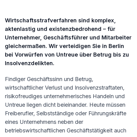
Ermittlungsverfahren
Medizin- / Arztstrafrecht
Untersuchungshaft
Wirtschaftsstrafverfahren sind komplex,
Rechtsmittelverteidigung
aktenlastig und existenzbedrohend – für
Strafbefehl
Sexualstrafrecht
Unternehmer, Geschäftsführer und Mitarbeiter
Geldstrafe
gleichermaßen. Wir verteidigen Sie in Berlin
Steuerstrafrecht
bei Vorwürfen von Untreue über Betrug bis zu
Verkehrsstrafrecht
Insolvenzdelikten.
Wirtschaftsstrafrecht
Findiger Geschäftssinn und Betrug,
wirtschaftlicher Verlust und Insolvenzstraftaten,
risikofreudiges unternehmerisches Handeln und
Untreue liegen dicht beieinander. Heute müssen
Freiberufler, Selbstständige oder Führungskräfte
eines Unternehmens neben der
betriebswirtschaftlichen Geschäftstätigkeit auch